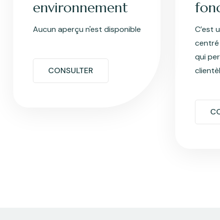
environnement
fonc
Aucun aperçu n'est disponible
C’est 
centré 
qui pe
CONSULTER
clientè
C